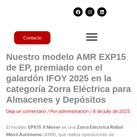
Ir
F
I
L
al
a
n
i
contenido
c
s
n
e
t
k
b
a
e
o
g
d
o
r
i
Contacto
k
a
n
m
Nuestro modelo AMR EXP15
de EP, premiado con el
galardón IFOY 2025 en la
categoría Zorra Eléctrica para
Almacenes y Depósitos
Deja un comentario
/ Por
administracion
/
8 de julio de 2025
El modelo
EPX15
X Mover
es una
Zorra Eléctrica Robot
Móvil Autónomo
(AMR), que realiza operaciones de