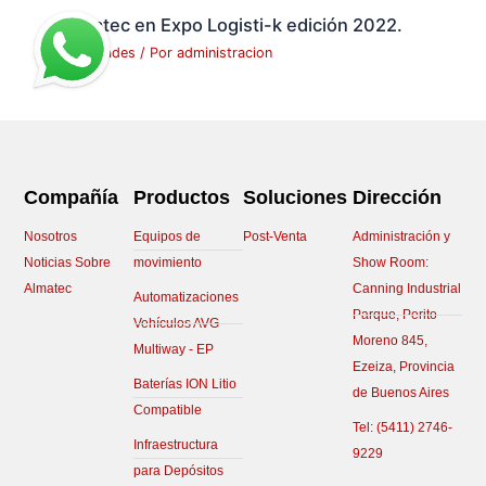
Almatec en Expo Logisti-k edición 2022.
Novedades
/ Por
administracion
Compañía
Productos
Soluciones
Dirección
Nosotros
Equipos de
Post-Venta
Administración y
Noticias Sobre
movimiento
Show Room:
Almatec
Canning Industrial
Automatizaciones
Parque, Perito
Vehículos AVG
Moreno 845,
Multiway - EP
Ezeiza, Provincia
Baterías ION Litio
de Buenos Aires
Compatible
Tel:
(5411) 2746-
Infraestructura
9229
para Depósitos