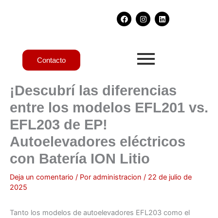
Ir
F
I
L
al
a
n
i
contenido
c
s
n
e
t
k
b
a
e
o
g
d
o
r
i
Contacto
k
a
n
m
¡Descubrí las diferencias
entre los modelos EFL201 vs.
EFL203 de EP!
Autoelevadores eléctricos
con Batería ION Litio
Deja un comentario
/ Por
administracion
/
22 de julio de
2025
Tanto los modelos de autoelevadores EFL203 como el