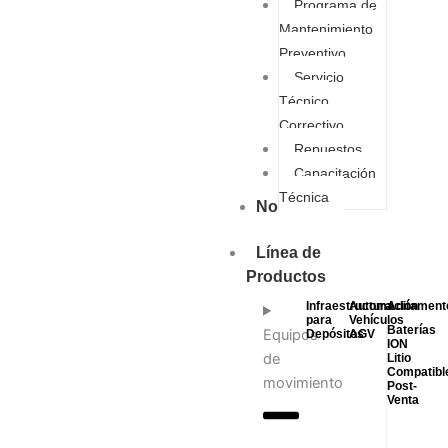
Programa de
Mantenimiento
Preventivo
Servicio
Técnico
Correctivo
Repuestos
Capacitación
Técnica
Nosotros
Línea de
Productos
Infraestructura
Automación
Aditament
para
Vehículos
Baterías
Equipos
Depósitos
AGV
ION
de
Litio
Compatibl
movimiento
Post-
Venta