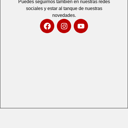
Puedes seguirnos también en nuestras redes
sociales y estar al tanque de nuestras
novedades.
F
I
Y
a
n
o
c
s
u
e
t
t
b
a
u
o
g
b
o
r
e
k
a
m