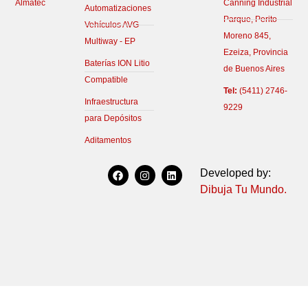
Almatec
Canning Industrial
Automatizaciones
Parque, Perito
Vehículos AVG
Moreno 845,
Multiway - EP
Ezeiza, Provincia
Baterías ION Litio
de Buenos Aires
Compatible
Tel:
(5411) 2746-
Infraestructura
9229
para Depósitos
Aditamentos
F
I
L
Developed by:
a
n
i
c
s
n
Dibuja Tu Mundo.
e
t
k
b
a
e
o
g
d
o
r
i
k
a
n
m