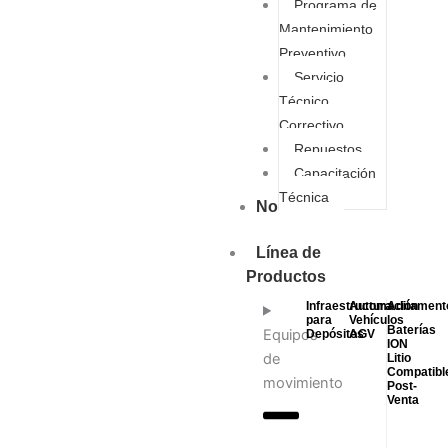
Programa de
Mantenimiento
Preventivo
Servicio
Técnico
Correctivo
Repuestos
Capacitación
Técnica
Nosotros
Línea de
Productos
Infraestructura
Automación
Aditament
para
Vehículos
Baterías
Equipos
Depósitos
AGV
ION
de
Litio
Compatibl
movimiento
Post-
Venta