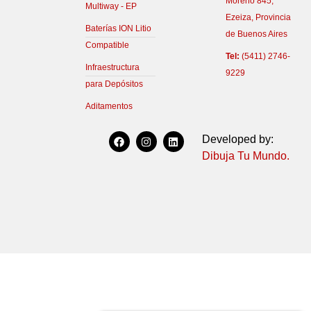
Moreno 845,
Multiway - EP
Ezeiza, Provincia
Baterías ION Litio
de Buenos Aires
Compatible
Tel:
(5411) 2746-
Infraestructura
9229
para Depósitos
Aditamentos
F
I
L
Developed by:
a
n
i
c
s
n
Dibuja Tu Mundo.
e
t
k
b
a
e
o
g
d
o
r
i
k
a
n
m