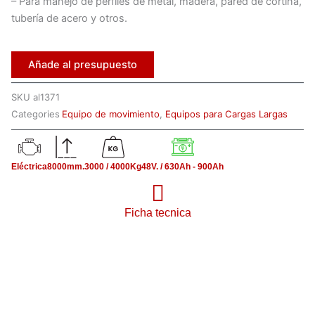
– Para manejo de perfiles de metal, madera, pared de cortina,
tubería de acero y otros.
Añade al presupuesto
SKU
al1371
Categories
Equipo de movimiento
,
Equipos para Cargas Largas
Eléctrica
8000mm.
3000 / 4000Kg
48V. / 630Ah - 900Ah
Ficha tecnica
Ver Video