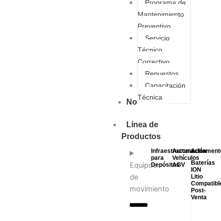
Programa de
Mantenimiento
Preventivo
Servicio
Técnico
Correctivo
Repuestos
Capacitación
Técnica
Nosotros
Línea de
Productos
Infraestructura
Automación
Aditament
para
Vehículos
Baterías
Equipos
Depósitos
AGV
ION
de
Litio
Compatibl
movimiento
Post-
Venta