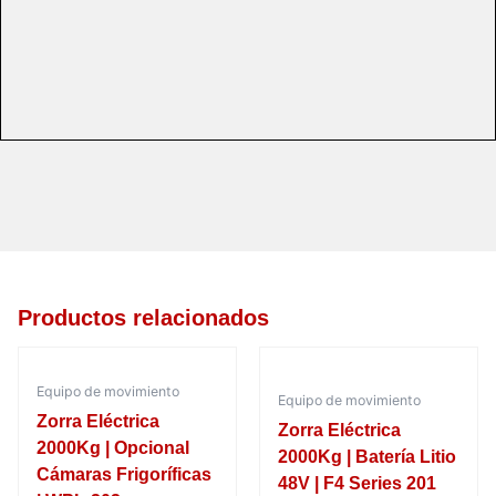
k
a
m
Productos relacionados
Equipo de movimiento
Equipo de movimiento
Zorra Eléctrica
Zorra Eléctrica
2000Kg | Opcional
2000Kg | Batería Litio
Cámaras Frigoríficas
48V | F4 Series 201