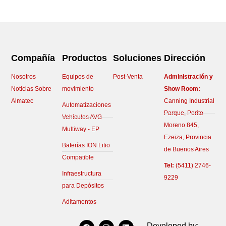
Compañía
Productos
Soluciones
Dirección
Nosotros
Equipos de
Post-Venta
Administración y
Noticias Sobre
movimiento
Show Room:
Almatec
Canning Industrial
Automatizaciones
Parque, Perito
Vehículos AVG
Moreno 845,
Multiway - EP
Ezeiza, Provincia
Baterías ION Litio
de Buenos Aires
Compatible
Tel:
(5411) 2746-
Infraestructura
9229
para Depósitos
Aditamentos
F
I
L
Developed by: