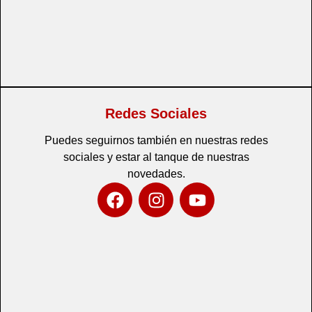
Redes Sociales
Puedes seguirnos también en nuestras redes
sociales y estar al tanque de nuestras
novedades.
F
I
Y
a
n
o
c
s
u
e
t
t
b
a
u
o
g
b
o
r
e