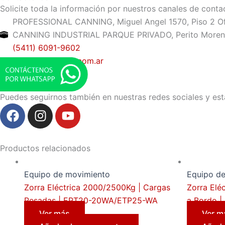
Solicite toda la información por nuestros canales de conta
PROFESSIONAL CANNING, Miguel Angel 1570, Piso 2 Of. 
CANNING INDUSTRIAL PARQUE PRIVADO, Perito Moreno 8
(5411) 6091-9602
ventas@almatec.com.ar
Redes Sociales
Puedes seguirnos también en nuestras redes sociales y est
F
I
Y
a
n
o
c
s
u
e
t
t
Productos relacionados
b
a
u
o
g
b
Equipo de movimiento
Equipo d
o
r
e
Zorra Eléctrica 2000/2500Kg | Cargas
Zorra Elé
k
a
Pesadas | EPT20-20WA/ETP25-WA
a Bordo 
m
Ver más
Ver m