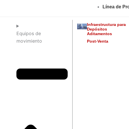
Ir
Línea de Pr
al
contenido
Infraestructura para
Depósitos
Equipos de
Aditamentos
movimiento
Post-Venta