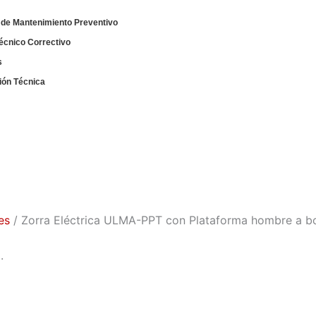
de Mantenimiento Preventivo
écnico Correctivo
s
ión Técnica
es
/ Zorra Eléctrica ULMA-PPT con Plataforma hombre a b
.