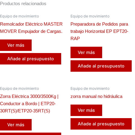
e
t
t
Productos relacionados
b
a
u
Equipo de movimiento
Equipo de movimiento
o
g
b
o
r
e
Remolcador Eléctrico MASTER
Preparadora de Pedidos para
MOVER Empujador de Cargas.
trabajo Horizontal EP EPT20-
k
a
RAP
m
Ver más
Ver más
Añade al presupuesto
Añade al presupuesto
Equipo de movimiento
Equipo de movimiento
Zorra Eléctrica 3000/3500Kg |
zorra manual no hidráulica
Conductor a Bordo | ETP20-
Ver más
30RT(S)/ETP20-35RT(S)
Añade al presupuesto
Ver más