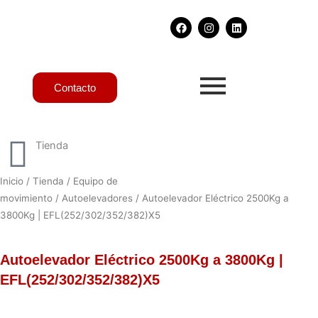
Ir
F
I
L
al
a
n
i
contenido
c
s
n
e
t
k
b
a
e
o
g
d
o
r
i
Contacto
k
a
n
m
Tienda
Inicio
/
Tienda
/
Equipo de
movimiento
/
Autoelevadores
/ Autoelevador Eléctrico 2500Kg a
3800Kg | EFL(252/302/352/382)X5
Autoelevador Eléctrico 2500Kg a 3800Kg |
EFL(252/302/352/382)X5