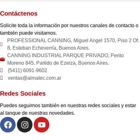
Contáctenos
Solicite toda la información por nuestros canales de contacto o
también puede visitarnos.
PROFESSIONAL CANNING, Miguel Angel 1570, Piso 2 Of.
8, Esteban Echeverría, Buenos Aires.
CANNING INDUSTRIAL PARQUE PRIVADO, Perito
Moreno 845, Partido de Ezeiza, Buenos Aires.
(5411) 6091-9602
ventas@almatec.com.ar
Redes Sociales
Puedes seguirnos también en nuestras redes sociales y estar
al tanque de nuestras novedades.
F
I
Y
a
n
o
c
s
u