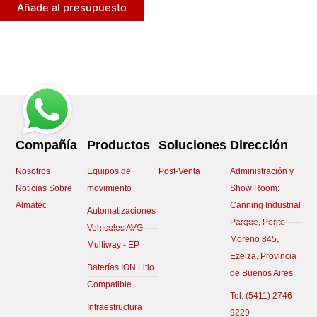
Añade al presupuesto
Compañía
Productos
Soluciones
Dirección
Nosotros
Equipos de
Post-Venta
Administración y
Noticias Sobre
movimiento
Show Room:
Almatec
Canning Industrial
Automatizaciones
Parque, Perito
Vehículos AVG
Moreno 845,
Multiway - EP
Ezeiza, Provincia
Baterías ION Litio
de Buenos Aires
Compatible
Tel:
(5411) 2746-
Infraestructura
9229