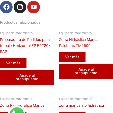
F
I
Y
a
n
o
c
s
u
e
t
t
Productos relacionados
b
a
u
Equipo de movimiento
Equipo de movimiento
o
g
b
Preparadora de Pedidos para
Zorra Hidráulica Manual
o
r
e
trabajo Horizontal EP EPT20-
Paletrans TM2500.
k
a
RAP
m
Ver más
Ver más
Añade al
presupuesto
Añade al
presupuesto
Equipo de movimiento
Equipo de movimiento
Zorra Pantográfica Manual
zorra manual no hidráulica