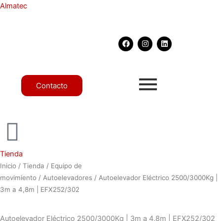
Ir
Almatec
al
contenido
F
I
L
a
n
i
c
s
n
e
t
k
b
a
e
o
g
d
o
r
i
Contacto
k
a
n
m
Tienda
Inicio
/
Tienda
/
Equipo de
movimiento
/
Autoelevadores
/ Autoelevador Eléctrico 2500/3000Kg |
3m a 4,8m | EFX252/302
Autoelevador Eléctrico 2500/3000Kg | 3m a 4,8m | EFX252/302