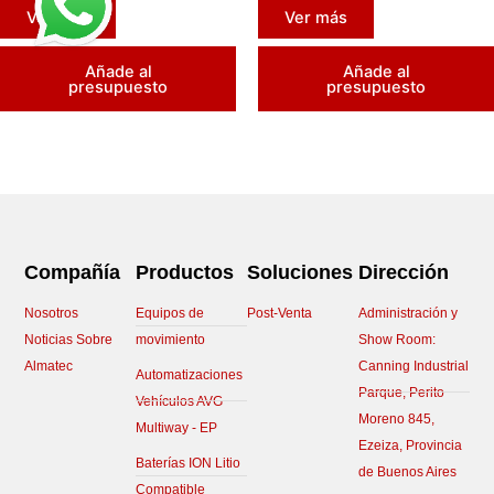
Ver más
Ver más
Añade al
Añade al
presupuesto
presupuesto
Compañía
Productos
Soluciones
Dirección
Nosotros
Equipos de
Post-Venta
Administración y
Noticias Sobre
movimiento
Show Room:
Almatec
Canning Industrial
Automatizaciones
Parque, Perito
Vehículos AVG
Moreno 845,
Multiway - EP
Ezeiza, Provincia
Baterías ION Litio
de Buenos Aires
Compatible