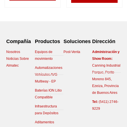
Compañía
Productos
Soluciones
Dirección
Nosotros
Equipos de
Post-Venta
Administración y
Noticias Sobre
movimiento
Show Room:
Almatec
Canning Industrial
Automatizaciones
Parque, Perito
Vehículos AVG
Moreno 845,
Multiway - EP
Ezeiza, Provincia
Baterías ION Litio
de Buenos Aires
Compatible
Tel:
(5411) 2746-
Infraestructura
9229
para Depósitos
Aditamentos