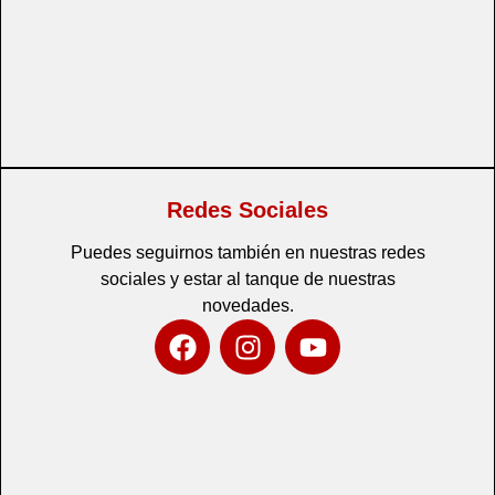
Redes Sociales
Puedes seguirnos también en nuestras redes
sociales y estar al tanque de nuestras
novedades.
F
I
Y
a
n
o
c
s
u
e
t
t
b
a
u
o
g
b