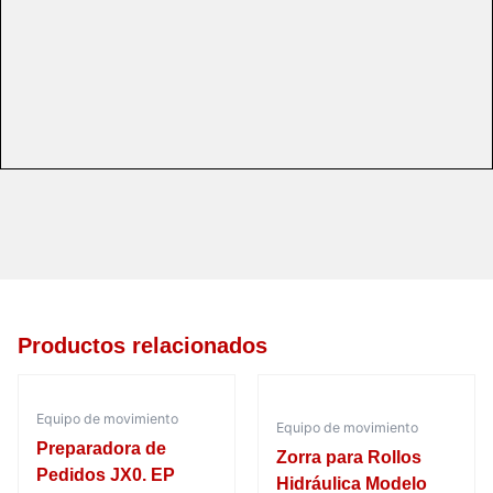
o
r
e
k
a
m
Productos relacionados
Equipo de movimiento
Equipo de movimiento
Preparadora de
Zorra para Rollos
Pedidos JX0. EP
Hidráulica Modelo