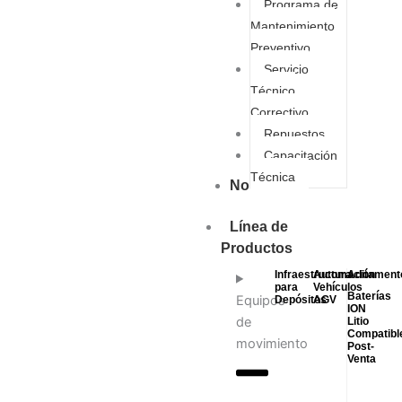
Programa de
Mantenimiento
Preventivo
Servicio
Técnico
Correctivo
Repuestos
Capacitación
Técnica
Nosotros
Línea de
Productos
Infraestructura
Automación
Aditament
para
Vehículos
Baterías
Equipos
Depósitos
AGV
ION
de
Litio
Compatibl
movimiento
Post-
Venta