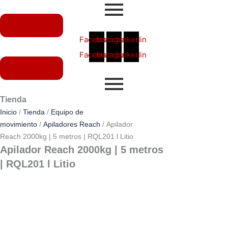
Ir
al
Contacto
contenido
Facebook
Instagram
Linkedin
Facebook
Instagram
Linkedin
Contacto
Tienda
Inicio
/
Tienda
/
Equipo de
movimiento
/
Apiladores Reach
/ Apilador
Reach 2000kg | 5 metros | RQL201 l Litio
Apilador Reach 2000kg | 5 metros
| RQL201 l Litio