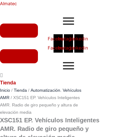
Ir
Almatec
al
contenido
Contacto
Facebook
Instagram
Linkedin
Facebook
Instagram
Linkedin
Contacto
Tienda
Inicio
/
Tienda
/
Automatización. Vehículos
AMR
/ XSC151 EP. Vehículos Inteligentes
AMR. Radio de giro pequeño y altura de
elevación media
XSC151 EP. Vehículos Inteligentes
AMR. Radio de giro pequeño y