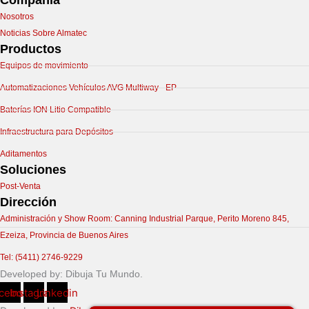
Compañía
Nosotros
Noticias Sobre Almatec
Productos
Equipos de movimiento
Automatizaciones Vehículos AVG Multiway - EP
Baterías ION Litio Compatible
Infraestructura para Depósitos
Aditamentos
Soluciones
Post-Venta
Dirección
Administración y Show Room:
Canning Industrial Parque, Perito Moreno 845,
Ezeiza, Provincia de Buenos Aires
Tel:
(5411) 2746-9229
Developed by: Dibuja Tu Mundo.
cebook
Instagram
Linkedin