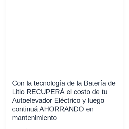
de
la
Batería
de
Litio
RECUPERÁ
el
costo
de
tu
Autoelevador
Eléctrico
Con la tecnología de la Batería de
y
Litio RECUPERÁ el costo de tu
luego
Autoelevador Eléctrico y luego
continuá
continuá AHORRANDO en
AHORRANDO
en
mantenimiento
mantenimiento