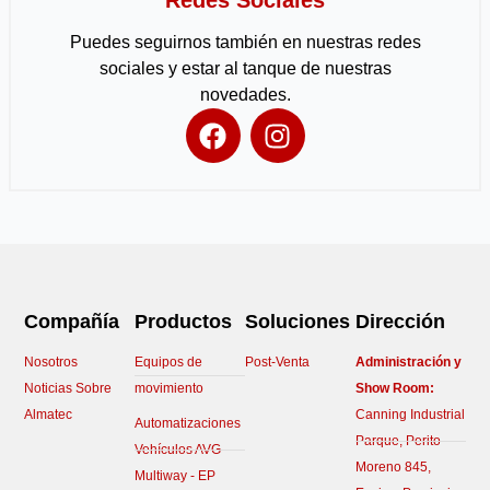
Redes Sociales
Puedes seguirnos también en nuestras redes
sociales y estar al tanque de nuestras
novedades.
F
I
a
n
c
s
e
t
b
a
o
g
o
r
k
a
Compañía
Productos
Soluciones
Dirección
m
Nosotros
Equipos de
Post-Venta
Administración y
Noticias Sobre
movimiento
Show Room:
Almatec
Canning Industrial
Automatizaciones
Parque, Perito
Vehículos AVG
Moreno 845,
Multiway - EP