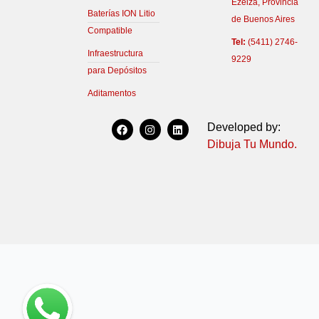
Ezeiza, Provincia
Baterías ION Litio
de Buenos Aires
Compatible
Tel:
(5411) 2746-
Infraestructura
9229
para Depósitos
Aditamentos
F
I
L
Developed by:
a
n
i
c
s
n
Dibuja Tu Mundo.
e
t
k
b
a
e
o
g
d
o
r
i
k
a
n
m