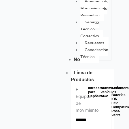
Programa de
Mantenimiento
Preventivo
Servicio
Técnico
Correctivo
Repuestos
Capacitación
Técnica
Nosotros
Línea de
Productos
Infraestructura
Automación
Aditament
para
Vehículos
Baterías
Equipos
Depósitos
AGV
ION
de
Litio
Compatibl
movimiento
Post-
Venta