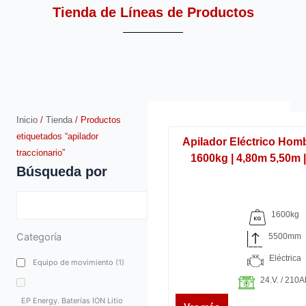
Tienda de Líneas de Productos
Inicio
/
Tienda
/ Productos
etiquetados “apilador
Apilador Eléctrico Hom
traccionario”
1600kg | 4,80m 5,50m 
Búsqueda por
1600kg
Categoría
5500mm
Eléctrica
Equipo de movimiento
(1)
24.V. / 210A
EP Energy. Baterías ION Litio