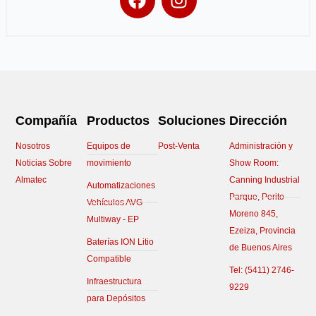
a
n
c
s
e
t
b
a
o
g
o
r
k
a
Compañía
Productos
Soluciones
Dirección
m
Nosotros
Equipos de
Post-Venta
Administración y
Noticias Sobre
movimiento
Show Room:
Almatec
Canning Industrial
Automatizaciones
Parque, Perito
Vehículos AVG
Moreno 845,
Multiway - EP
Ezeiza, Provincia
Baterías ION Litio
de Buenos Aires
Compatible
Tel:
(5411) 2746-
Infraestructura
9229
para Depósitos