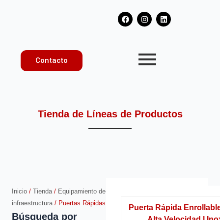
Ir
F
I
L
al
a
n
i
contenido
c
s
n
e
t
k
b
a
e
o
g
d
o
r
i
Contacto
k
a
n
m
Tienda de Líneas de Productos
Inicio
/
Tienda
/
Equipamiento de
infraestructura
/ Puertas Rápidas
Puerta Rápida Enrollab
Búsqueda por
Alta Velocidad l Ino