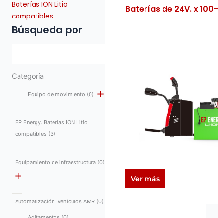
Baterías ION Litio
Baterías de 24V. x 100
compatibles
Búsqueda por
Categoría
Equipo de movimiento
(0)
EP Energy. Baterías ION Litio
compatibles
(3)
Equipamiento de infraestructura
(0)
Ver más
Automatización. Vehículos AMR
(0)
Aditamentos
(0)