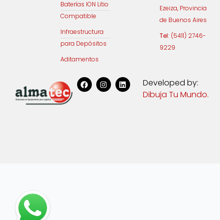
Baterías ION Litio
Ezeiza, Provincia
Compatible
de Buenos Aires
Infraestructura
Tel:
(5411) 2746-
para Depósitos
9229
Aditamentos
F
I
L
Developed by:
a
n
i
Dibuja Tu Mundo.
c
s
n
e
t
k
b
a
e
o
g
d
o
r
i
k
a
n
m