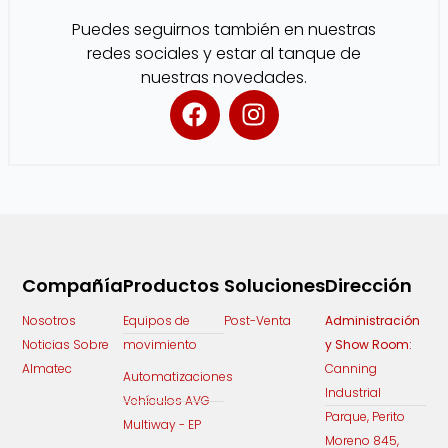
Puedes seguirnos también en nuestras
redes sociales y estar al tanque de
nuestras novedades.
F
I
a
n
c
s
e
t
b
a
o
g
o
r
k
a
Compañía
Productos
Soluciones
Dirección
m
Nosotros
Equipos de
Post-Venta
Administración
Noticias Sobre
movimiento
y Show Room:
Almatec
Canning
Automatizaciones
Industrial
Vehículos AVG
Parque, Perito
Multiway - EP
Moreno 845,